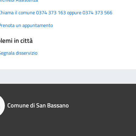
Chiama il comune 0374 373 163 oppure 0374 373 566
Prenota un appuntamento
lemi in città
Segnala disservizio
Comune di San Bassano