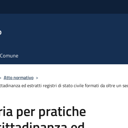
o
il Comune
>
Atto normativo
>
ttadinanza ed estratti registri di stato civile formati da oltre un se
ria per pratiche
ittadinanza ed