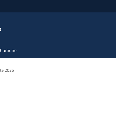
o
il Comune
ate 2025