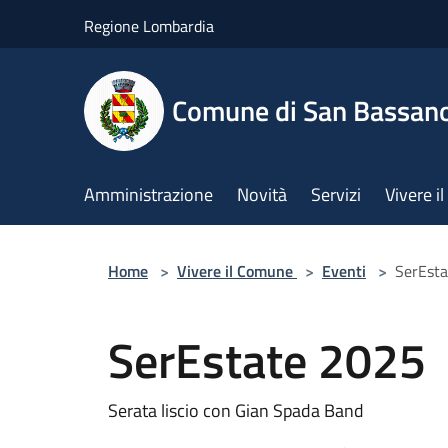
Salta al contenuto principale
Regione Lombardia
Comune di San Bassan
Amministrazione
Novità
Servizi
Vivere 
Home
>
Vivere il Comune
>
Eventi
>
SerEst
SerEstate 2025
Serata liscio con Gian Spada Band